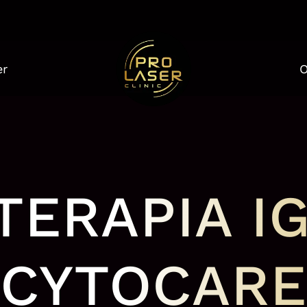
er
O
TERAPIA I
CYTOCARE