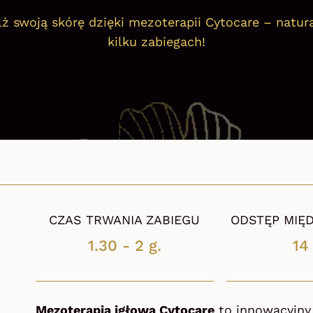
ż swoją skórę dzięki mezoterapii Cytocare – natura
kilku zabiegach!
CZAS TRWANIA ZABIEGU
ODSTĘP MIĘD
1.30 - 2 g.
14
Mezoterapia igłowa Cytocare
to innowacyjny 