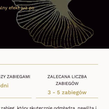
lny efekt już po
ZY ZABIEGAMI
ZALECANA LICZBA
ZABIEGÓW
 dni
3 - 5 zabiegów
zabieg, który skutecznie odmładza, nawilża i