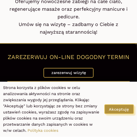
Oferujemy nowoczesne zabiegi na całe ciało,
regenerujące masaże oraz perfekcyjny manicure i
pedicure.
Umów się na wizytę – zadbamy o Ciebie z
najwyższą starannością!
ZAREZERWUJ ON-LINE DOGODNY TERMIN
zarezerwuj wizytę
Strona korzysta z plików cookies w celu
PRO LASER CLINIC
analizowania aktywności na stronie oraz
al. Piłsudskiego 115, 92-332 Łódź
zwiększania wygody jej przeglądania. Klikając
"Akceptuję" lub korzystając ze strony bez zmiany
+48 667 990 990
Akceptuję
ustawień cookies, wyrażasz zgodę na zapisywanie
Wyznacz trasę
plików cookies na swoim urządzeniu oraz
przetwarzanie danych zapisanych w cookies w
w/w celach.
Polityka cookies