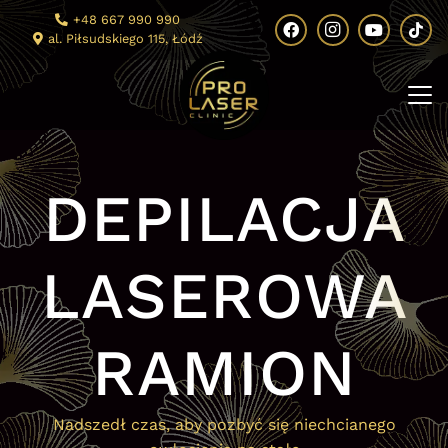
+48 667 990 990
al. Piłsudskiego 115, Łódź
DEPILACJA
LASEROWA
RAMION
Nadszedł czas, aby pozbyć się niechcianego