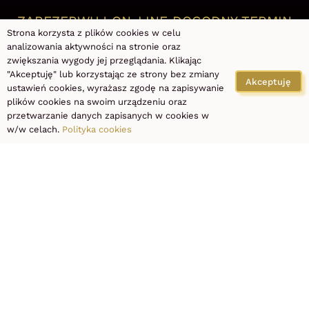
ZAREZERWUJ ON-LINE DOGODNY TERMIN
Strona korzysta z plików cookies w celu
analizowania aktywności na stronie oraz
zarezerwuj wizytę
zwiększania wygody jej przeglądania. Klikając
"Akceptuję" lub korzystając ze strony bez zmiany
Akceptuję
ustawień cookies, wyrażasz zgodę na zapisywanie
plików cookies na swoim urządzeniu oraz
PRO LASER CLINIC
przetwarzanie danych zapisanych w cookies w
al. Piłsudskiego 115, 92-332 Łódź
w/w celach.
Polityka cookies
+48 667 990 990
Wyznacz trasę