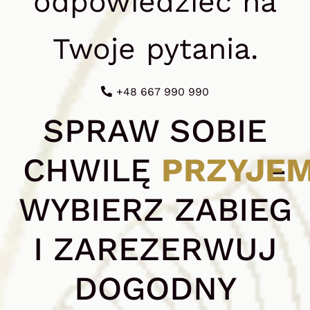
odpowiedzieć na
Twoje pytania.
+48 667 990 990
SPRAW SOBIE
CHWILĘ
PRZYJE
–
WYBIERZ ZABIEG
I ZAREZERWUJ
DOGODNY