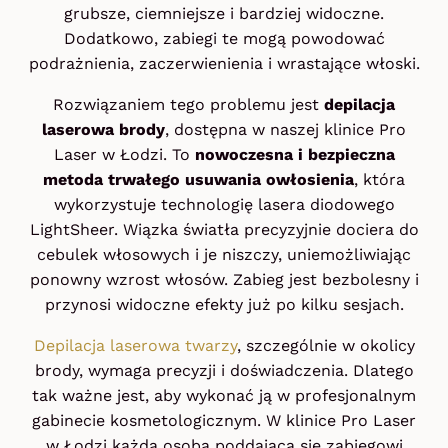
grubsze, ciemniejsze i bardziej widoczne.
Dodatkowo, zabiegi te mogą powodować
podrażnienia, zaczerwienienia i wrastające włoski.
Rozwiązaniem tego problemu jest
depilacja
laserowa brody
, dostępna w naszej klinice Pro
Laser w Łodzi. To
nowoczesna i bezpieczna
metoda trwałego usuwania owłosienia
, która
wykorzystuje technologię lasera diodowego
LightSheer. Wiązka światła precyzyjnie dociera do
cebulek włosowych i je niszczy, uniemożliwiając
ponowny wzrost włosów. Zabieg jest bezbolesny i
przynosi widoczne efekty już po kilku sesjach.
Depilacja laserowa twarzy
, szczególnie w okolicy
brody, wymaga precyzji i doświadczenia. Dlatego
tak ważne jest, aby wykonać ją w profesjonalnym
gabinecie kosmetologicznym. W klinice Pro Laser
w Łodzi każda osoba poddająca się zabiegowi