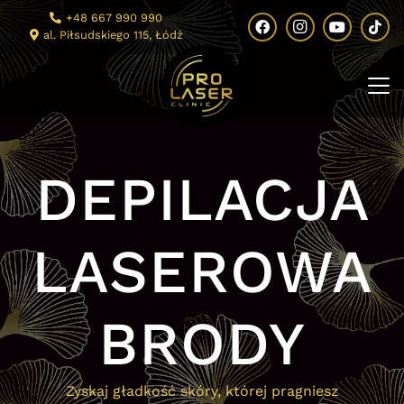
+48 667 990 990
al. Piłsudskiego 115, Łódź
DEPILACJA
LASEROWA
BRODY
Zyskaj gładkość skóry, której pragniesz