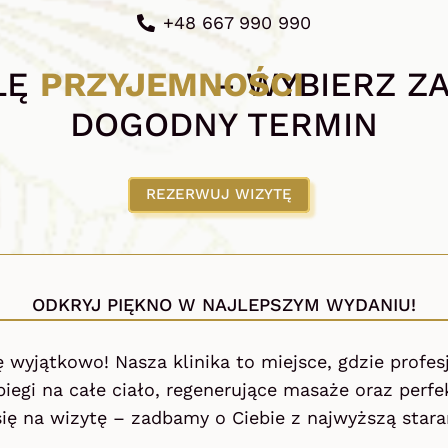
+48 667 990 990
LĘ
PRZYJEMNOŚCI
– WYBIERZ ZA
DOGODNY TERMIN
REZERWUJ WIZYTĘ
ODKRYJ PIĘKNO W NAJLEPSZYM WYDANIU!
ę wyjątkowo! Nasza klinika to miejsce, gdzie profes
egi na całe ciało, regenerujące masaże oraz perfek
ę na wizytę – zadbamy o Ciebie z najwyższą stara