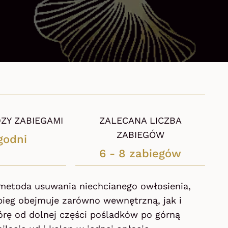
ZY ZABIEGAMI
ZALECANA LICZBA
ZABIEGÓW
godni
6 - 8 zabiegów
 metoda usuwania niechcianego owłosienia,
bieg obejmuje zarówno wewnętrzną, jak i
órę od dolnej części pośladków po górną