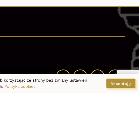
lub korzystając ze strony bez zmiany ustawień
Akceptuję
ch.
Polityka cookies
er
O nas
Blog
FAQ
Kontakt