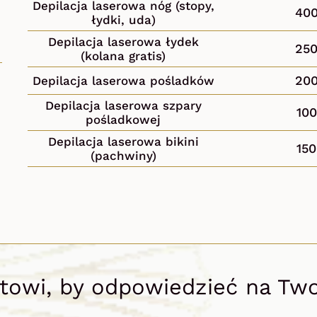
Depilacja laserowa nóg (stopy,
40
łydki, uda)
Depilacja laserowa łydek
25
(kolana gratis)
20
Depilacja laserowa pośladków
Depilacja laserowa szpary
100
pośladkowej
Depilacja laserowa bikini
150
(pachwiny)
owi, by odpowiedzieć na Twoj