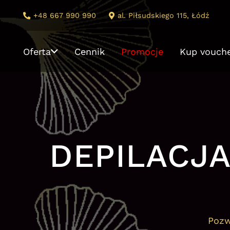
+48 667 990 990
al. Piłsudskiego 115, Łódź
Oferta
Cennik
Promocje
Kup vouch
DEPILACJ
Pozw