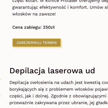
część kolan. W klinice Prolaser oferujemy dep
gwarantując efektywność i komfort. Umów si
włosków na zawsze!
Cena zabiegu: 250zł
ZAREZERWUJ TERMIN
Depilacja laserowa ud
Depilacja owłosienia na udach jest kwestią co
borykających się z problemem włosków pojawi
części, jak i dolnej. Zgodnie z obowiązującym
przeważnie zakrywana przez ubranie, jej gładk