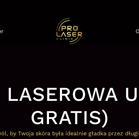
er
O
A LASEROWA U
GRATIS)
ól, by Twoja skóra była idealnie gładka przez długi