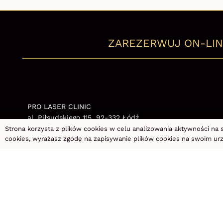
ZAREZERWUJ ON-LIN
PRO LASER CLINIC
al. Piłsudskiego 115, 92-332 Łódź
+48 667 990 990
Strona korzysta z plików cookies w celu analizowania aktywności na s
cookies, wyrażasz zgodę na zapisywanie plików cookies na swoim ur
Wyznacz trasę
Godziny otwarcia:
poniedziałek – piątek: 9:00-21:00
sobota: 9:00-15:00