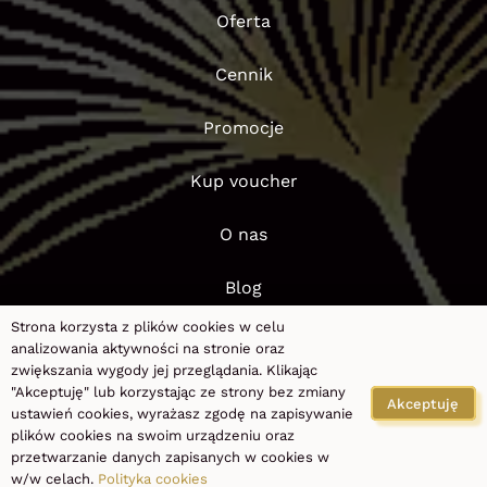
Oferta
Cennik
Promocje
Kup voucher
O nas
Blog
Strona korzysta z plików cookies w celu
FAQ
analizowania aktywności na stronie oraz
zwiększania wygody jej przeglądania. Klikając
"Akceptuję" lub korzystając ze strony bez zmiany
Kontakt
Akceptuję
ustawień cookies, wyrażasz zgodę na zapisywanie
plików cookies na swoim urządzeniu oraz
Polityka prywatności
|
Polityka cookies
przetwarzanie danych zapisanych w cookies w
©
2026
PRO LASER CLINIC
by
Jelena
w/w celach.
Polityka cookies