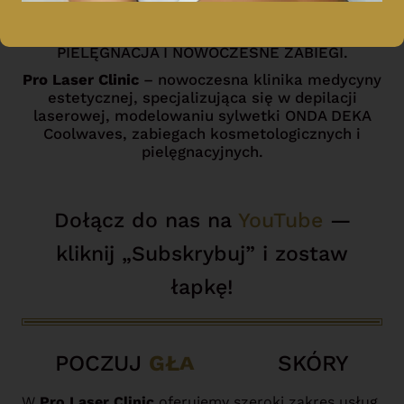
DEPILACJA LASEROWA ŁÓDŹ – KOMPLEKSOWA
PIELĘGNACJA I NOWOCZESNE ZABIEGI.
Pro Laser Clinic
– nowoczesna klinika medycyny
estetycznej, specjalizująca się w depilacji
laserowej, modelowaniu sylwetki ONDA DEKA
Coolwaves, zabiegach kosmetologicznych i
pielęgnacyjnych.
LASER FRAKCYJNY
MANICURE &
PODOLOGIA
LASEROWE
LASER 'ALMA’, RF
KOSMETOLOGIA
MODELOWANIE
DEPILACJA
Dołącz do nas na
YouTube
—
USUWANIE TATUAŻU
'ZDROWE STOPY’
PEDICURE ŁÓDŹ
CO2
RADIOFREKWENCJA,
SYLWETKI 'ONDA’
ESTETYCZNA
LASEROWA
DERMAPEN 4.0
'LIGHTSHEER’
kliknij „Subskrybuj” i zostaw
łapkę!
POCZUJ
G
Ł
A
D
K
O
Ś
SKÓRY
Ć
W
Pro Laser Clinic
oferujemy szeroki zakres usług