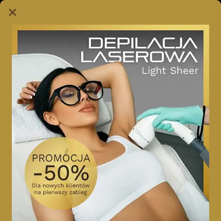
+48 667 990 990
al. Piłsudskiego 115, Łódź
50% RABATU NA DEPILACJĘ LASEROWĄ w Łodzi NA D