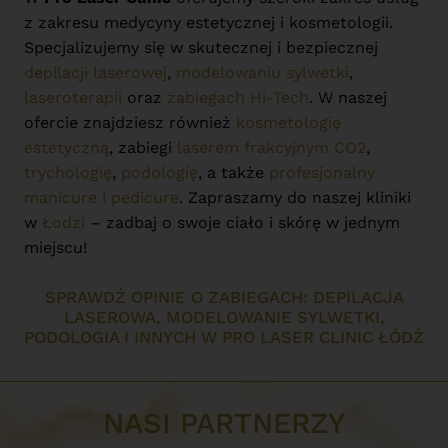
z zakresu medycyny estetycznej i kosmetologii.
Specjalizujemy się w skutecznej i bezpiecznej
depilacji laserowej
,
modelowaniu sylwetki
,
laseroterapii
oraz
zabiegach Hi-Tech
. W naszej
ofercie znajdziesz również
kosmetologię
estetyczną
, zabiegi
laserem frakcyjnym CO2
,
trychologię
,
podologię
, a także
profesjonalny
manicure i pedicure
. Zapraszamy do naszej kliniki
w
Łodzi
– zadbaj o swoje ciało i skórę w jednym
miejscu!
SPRAWDŹ OPINIE O ZABIEGACH: DEPILACJA
LASEROWA, MODELOWANIE SYLWETKI,
PODOLOGIA I INNYCH W PRO LASER CLINIC ŁÓDŹ
NASI PARTNERZY