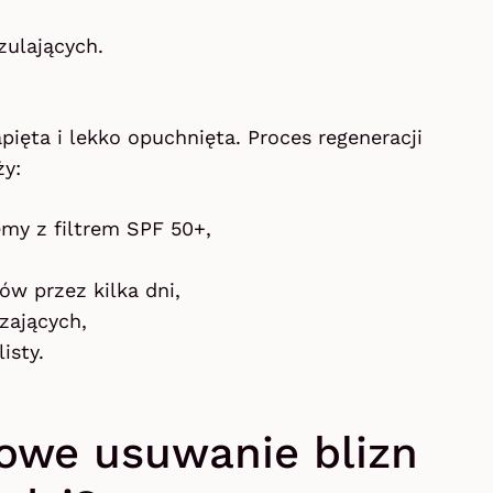
zulających.
ięta i lekko opuchnięta. Proces regeneracji
ży:
my z filtrem SPF 50+,
w przez kilka dni,
zających,
isty.
owe usuwanie blizn