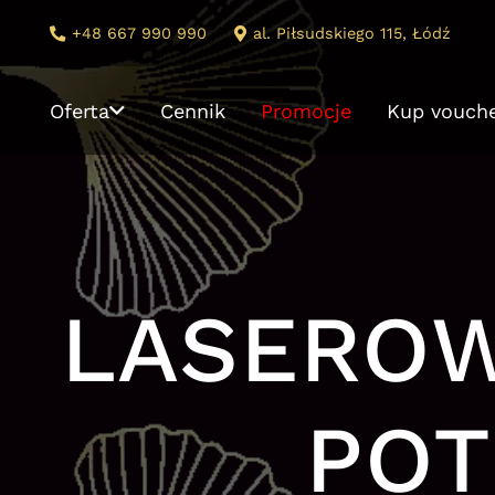
+48 667 990 990
al. Piłsudskiego 115, Łódź
Oferta
Cennik
Promocje
Kup vouch
LASEROW
POT