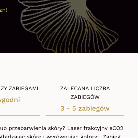
zn!
ZY ZABIEGAMI
ZALECANA LICZBA
ZABIEGÓW
ygodni
3 - 5 zabiegów
 lub przebarwienia skóry? Laser frakcyjny eCO2
ygładzając skórę i wyrównując koloryt. Zabieg