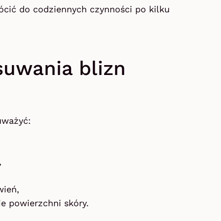
ócić do codziennych czynności po kilku
suwania blizn
uważyć:
,
wień,
e powierzchni skóry.