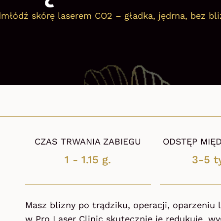
młódź skórę laserem CO2 – gładka, jędrna, bez bli
CZAS TRWANIA ZABIEGU
ODSTĘP MIĘD
1 - 1.15 g.
3-5 t
Masz blizny po trądziku, operacji, oparzeniu
w Pro Laser Clinic skutecznie je redukuje, w