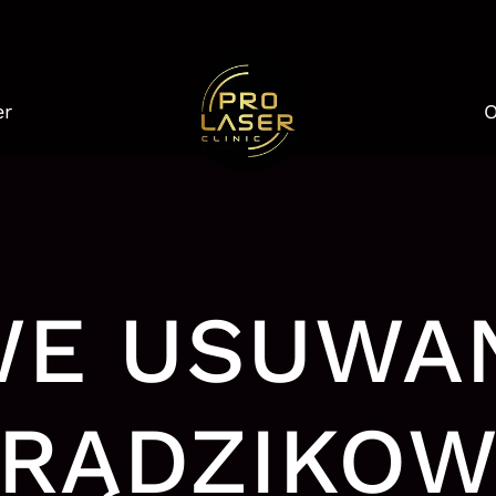
er
O
E USUWAN
RĄDZIKO