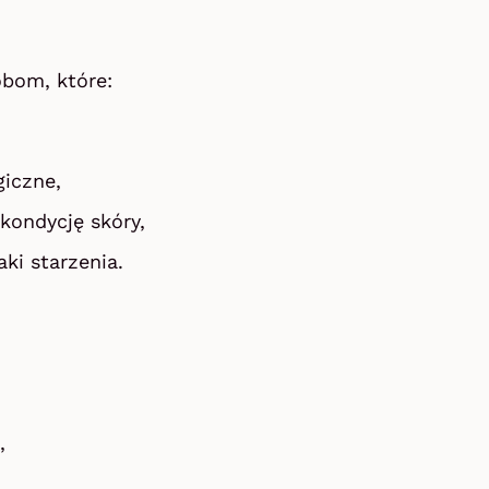
obom, które:
giczne,
kondycję skóry,
ki starzenia.
,