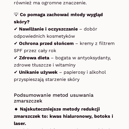
również ma ogromne znaczenie.
💡
Co pomaga zachować młody wygląd
skóry?
✔
Nawilżanie i oczyszczanie
– dobór
odpowiednich kosmetyków
✔
Ochrona przed słońcem
– kremy z filtrem
SPF przez cały rok
✔
Zdrowa dieta
– bogata w antyoksydanty,
zdrowe tłuszcze i witaminy
✔
Unikanie używek
– papierosy i alkohol
przyspieszają starzenie skóry
Podsumowanie metod usuwania
zmarszczek
🔸 Najskuteczniejsze metody redukcji
zmarszczek to: kwas hialuronowy, botoks i
laser.