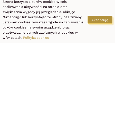
Strona korzysta z plików cookies w celu
analizowania aktywności na stronie oraz
zwiększania wygody jej przeglądania. Klikając
by odpowiedzieć
"Akceptuję" lub korzystając ze strony bez zmiany
Akceptuję
ustawień cookies, wyrażasz zgodę na zapisywanie
plików cookies na swoim urządzeniu oraz
na Twoje pytania.
przetwarzanie danych zapisanych w cookies w
w/w celach.
Polityka cookies
+48 667 990 990
SPRAW SOBIE
CHWILĘ
PRZYJ
– WYBIERZ
ZABIEG I