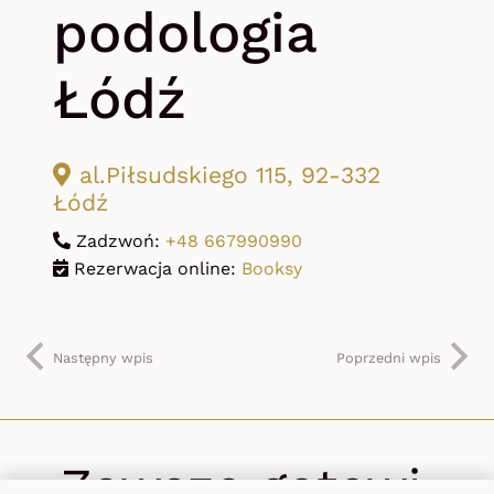
podologia
Łódź
al.Piłsudskiego 115, 92-332
Łódź
Zadzwoń:
+48 667990990
Rezerwacja online:
Booksy
Następny wpis
Poprzedni wpis
Zawsze gotowi,