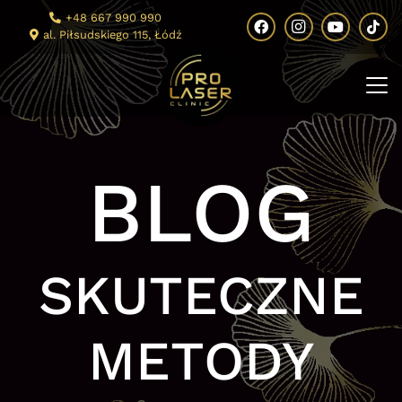
+48 667 990 990
al. Piłsudskiego 115, Łódź
BLOG
SKUTECZNE
METODY