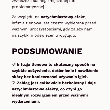
zwłaszcza suchej, zmęczonej lub
problematycznej.
Ze względu na
natychmiastowy efekt
,
infuzja tlenowa jest często wybierana przed
ważnymi uroczystościami, gdy zależy nam
na szybkim odświeżeniu wyglądu.
PODSUMOWANIE
💡
Infuzja tlenowa to skuteczny sposób na
szybkie odżywienie, dotlenienie i nawilżenie
skóry bez konieczności używania igieł.
💡
Zabieg jest całkowicie bezbolesny i daje
natychmiastowe efekty, co czyni go
idealnym rozwiązaniem przed ważnymi
wydarzeniami.