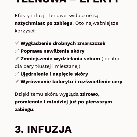
Efekty infuzji tlenowej widoczne są
natychmiast po zabiegu
. Oto najważniejsze
korzyści:
✅
Wygładzenie drobnych zmarszczek
✅
Poprawa nawilżenia skóry
✅
Zmniejszenie wydzielania sebum
(idealne
dla cery tłustej i mieszanej)
✅
Ujędrnienie i napięcie skóry
✅
Wyrównanie kolorytu i rozświetlenie cery
Dzięki temu skóra wygląda
zdrowo,
promiennie i młodziej już po pierwszym
zabiegu
.
3. INFUZJA