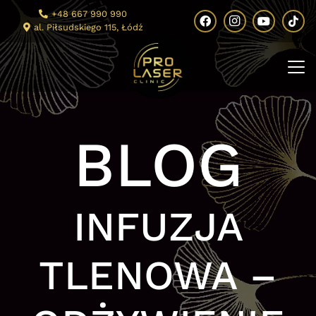
+48 667 990 990
al. Piłsudskiego 115, Łódź
BLOG
INFUZJA
TLENOWA –