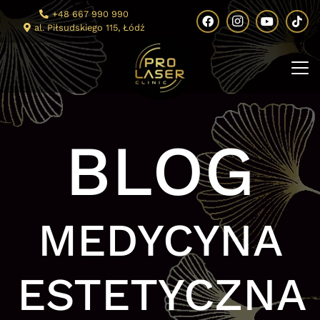
+48 667 990 990
al. Piłsudskiego 115, Łódź
BLOG
MEDYCYNA
ESTETYCZNA