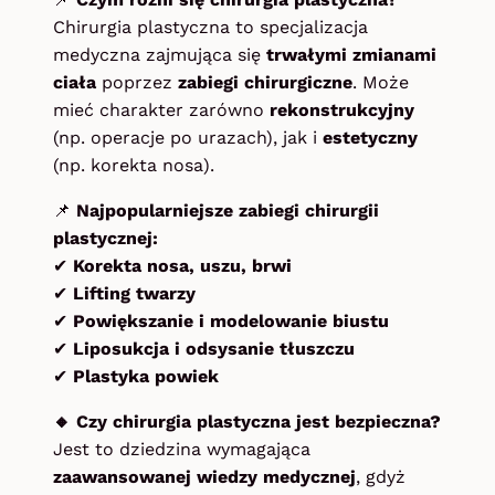
Chirurgia plastyczna to specjalizacja
medyczna zajmująca się
trwałymi zmianami
ciała
poprzez
zabiegi chirurgiczne
. Może
mieć charakter zarówno
rekonstrukcyjny
(np. operacje po urazach), jak i
estetyczny
(np. korekta nosa).
📌
Najpopularniejsze zabiegi chirurgii
plastycznej:
✔
Korekta nosa, uszu, brwi
✔
Lifting twarzy
✔
Powiększanie i modelowanie biustu
✔
Liposukcja i odsysanie tłuszczu
✔
Plastyka powiek
🔸 Czy chirurgia plastyczna jest bezpieczna?
Jest to dziedzina wymagająca
zaawansowanej wiedzy medycznej
, gdyż