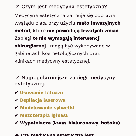
📌
Czym jest medycyna estetyczna?
Medycyna estetyczna zajmuje się poprawą
wyglądu ciała przy użyciu
mało inwazyjnych
metod
, które
nie powodują trwałych zmian
.
Zabiegi te
nie wymagają interwencji
chirurgicznej
i mogą być wykonywane w
gabinetach kosmetologicznych oraz
klinikach medycyny estetycznej.
📌
Najpopularniejsze zabiegi medycyny
estetycznej:
✔
Usuwanie tatuażu
✔
Depilacja laserowa
✔
Modelowanie sylwetki
✔
Mezoterapia igłowa
✔
Wypełniacze (kwas hialuronowy, botoks)
🔸 Czy medycyna estetyczna jest