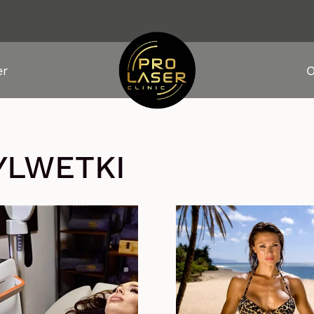
er
O
YLWETKI