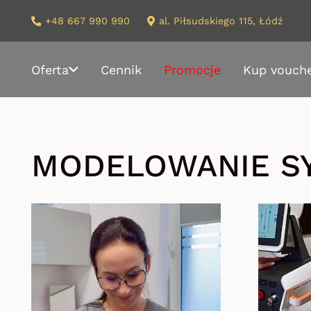
+48 667 990 990
al. Piłsudskiego 115, Łódź
Oferta
Cennik
Promocje
Kup vouch
MODELOWANIE S