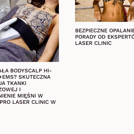
BEZPIECZNE OPALANI
PORADY OD EKSPERT
LASER CLINIC
AŁA BODYSCALP HI-
+EMS? SKUTECZNA
JA TKANKI
ZOWEJ I
IENIE MIĘŚNI W
 PRO LASER CLINIC W