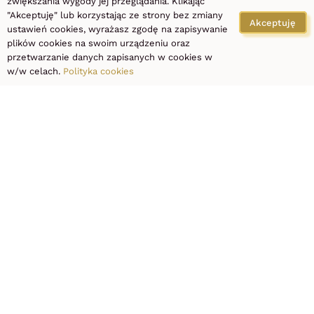
zwiększania wygody jej przeglądania. Klikając
"Akceptuję" lub korzystając ze strony bez zmiany
Akceptuję
pytania.
ustawień cookies, wyrażasz zgodę na zapisywanie
plików cookies na swoim urządzeniu oraz
przetwarzanie danych zapisanych w cookies w
w/w celach.
Polityka cookies
+48 667 990 990
SPRAW SOBIE
CHWILĘ
PRZYJ
EKSK
– WYBIERZ
ZABIEG I
ZAREZERWUJ