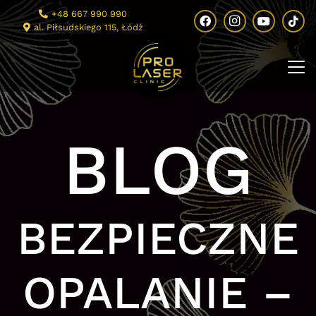
+48 667 990 990
al. Piłsudskiego 115, Łódź
BLOG
BEZPIECZNE
OPALANIE –