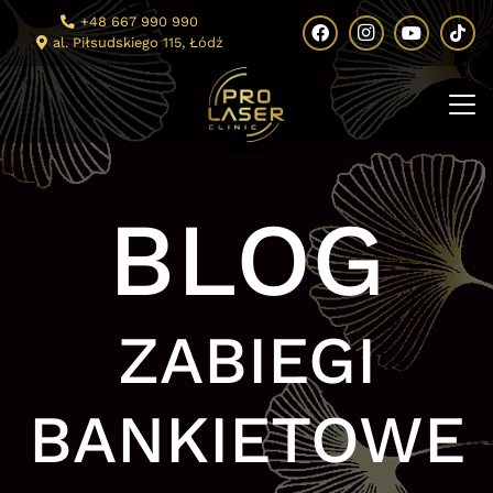
+48 667 990 990
al. Piłsudskiego 115, Łódź
BLOG
ZABIEGI
BANKIETOWE