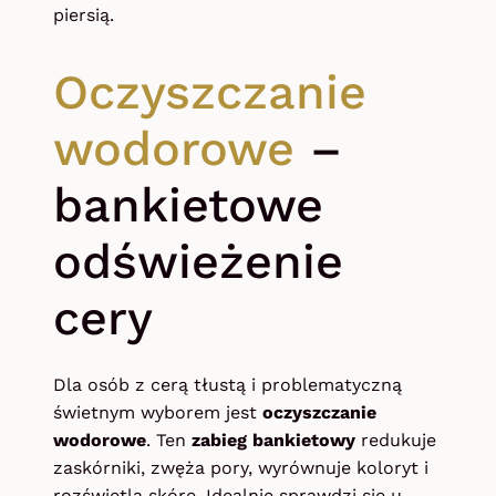
piersią.
Oczyszczanie
wodorowe
–
bankietowe
odświeżenie
cery
Dla osób z cerą tłustą i problematyczną
świetnym wyborem jest
oczyszczanie
wodorowe
. Ten
zabieg bankietowy
redukuje
zaskórniki, zwęża pory, wyrównuje koloryt i
rozświetla skórę. Idealnie sprawdzi się u