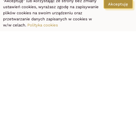
laserowa,
"Akceptuję" lub korzystając ze strony bez zmiany
Akceptuję
ustawień cookies, wyrażasz zgodę na zapisywanie
plików cookies na swoim urządzeniu oraz
podologia
przetwarzanie danych zapisanych w cookies w
w/w celach.
Polityka cookies
Łódź
al.Piłsudskiego 115, 92-332
Łódź
Zadzwoń:
+48 667990990
Rezerwacja online:
Booksy
Następny wpis
Poprzedni wpis