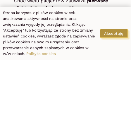
Choć wielu pacjentów zauważa
pierwsze
efekty już po jednym zabiegu
,
Strona korzysta z plików cookies w celu
rekomendowana seria to 4–6 zabiegów w
analizowania aktywności na stronie oraz
odstępach kilkudniowych, aby osiągnąć
zwiększania wygody jej przeglądania. Klikając
pełen efekt wyszczuplenia i ujędrnienia. Co
"Akceptuję" lub korzystając ze strony bez zmiany
Akceptuję
ustawień cookies, wyrażasz zgodę na zapisywanie
ważne, efekty są naturalne, długotrwałe i
plików cookies na swoim urządzeniu oraz
widoczne nie tylko w lustrze, ale także na
przetwarzanie danych zapisanych w cookies w
zdjęciach porównawczych.
w/w celach.
Polityka cookies
Dlaczego warto
wybrać PRO
LASER CLINIC
w Łodzi?