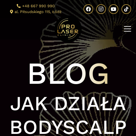
+48 667 990 990
al. Piłsudskiego 115, Łódź
BLOG
JAK DZIAŁA
BODYSCALP