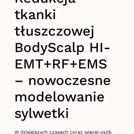
tkanki
tłuszczowej
BodyScalp HI-
EMT+RF+EMS
– nowoczesne
modelowanie
sylwetki
W dzisiejszych czasach coraz więcej osób