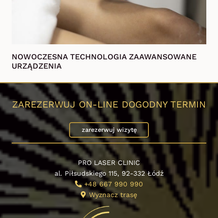
NOWOCZESNA TECHNOLOGIA ZAAWANSOWANE
URZĄDZENIA
ZAREZERWUJ ON-LINE DOGODNY TERMIN
zarezerwuj wizytę
PRO LASER CLINIC
al. Piłsudskiego 115, 92-332 Łódź
+48 667 990 990
Wyznacz trasę