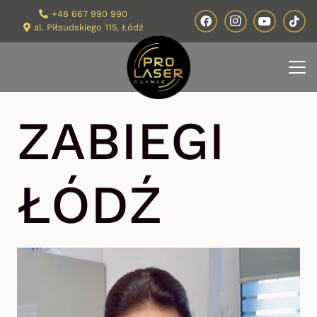
+48 667 990 990
al. Piłsudskiego 115, Łódź
ZABIEGI
ŁÓDŹ