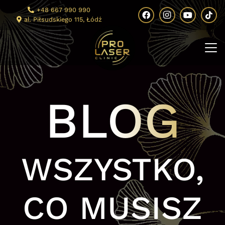
+48 667 990 990
al. Piłsudskiego 115, Łódź
BLOG
WSZYSTKO,
CO MUSISZ