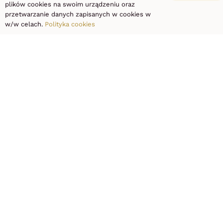
plików cookies na swoim urządzeniu oraz
przetwarzanie danych zapisanych w cookies w
Zawsze gotowi,
w/w celach.
Polityka cookies
by odpowiedzieć
na Twoje
pytania.
+48 667 990 990
SPRAW SOBIE