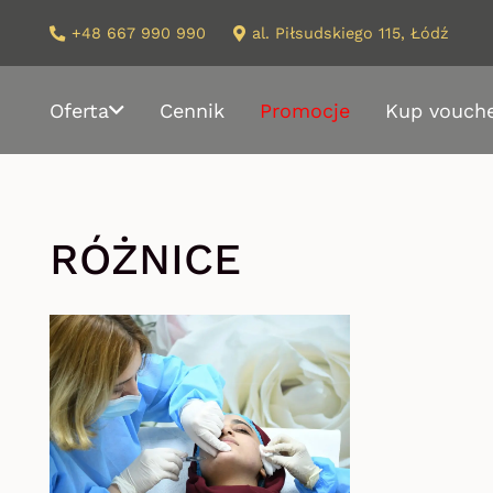
+48 667 990 990
al. Piłsudskiego 115, Łódź
Oferta
Cennik
Promocje
Kup vouch
RÓŻNICE