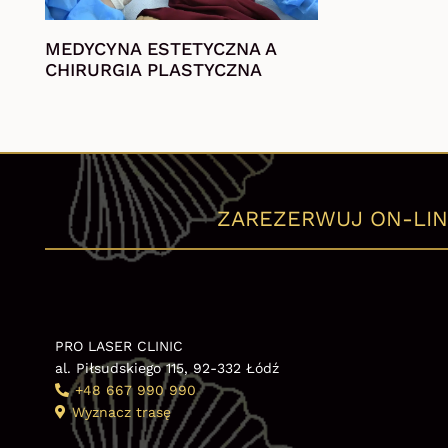
MEDYCYNA ESTETYCZNA A
CHIRURGIA PLASTYCZNA
ZAREZERWUJ ON-LIN
PRO LASER CLINIC
al. Piłsudskiego 115, 92-332 Łódź
+48 667 990 990
Wyznacz trasę