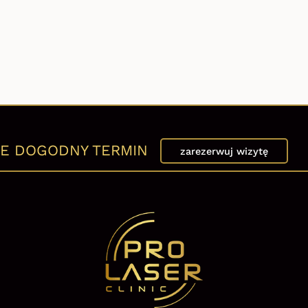
E DOGODNY TERMIN
zarezerwuj wizytę