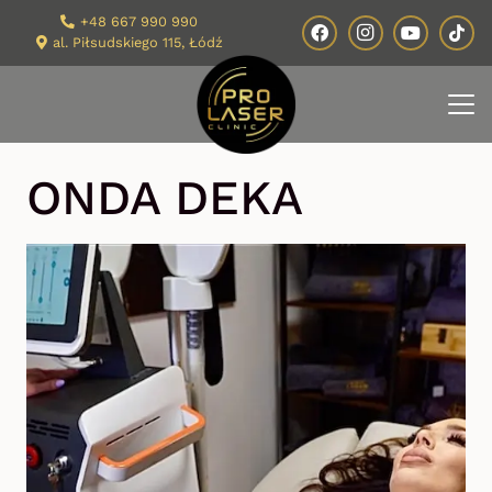
+48 667 990 990
al. Piłsudskiego 115, Łódź
ONDA DEKA