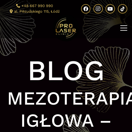
+48 667 990 990
al. Piłsudskiego 115, Łódź
BLOG
MEZOTERAPI
IGŁOWA –