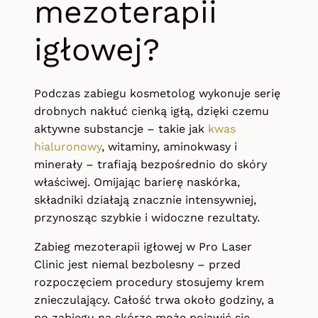
mezoterapii
igłowej?
Podczas zabiegu kosmetolog wykonuje serię
drobnych nakłuć cienką igłą, dzięki czemu
aktywne substancje – takie jak
kwas
hialuronowy
, witaminy, aminokwasy i
minerały – trafiają bezpośrednio do skóry
właściwej. Omijając barierę naskórka,
składniki działają znacznie intensywniej,
przynosząc szybkie i widoczne rezultaty.
Zabieg mezoterapii igłowej w Pro Laser
Clinic jest niemal bezbolesny – przed
rozpoczęciem procedury stosujemy krem
znieczulający. Całość trwa około godziny, a
po zabiegu na skórze może pojawić się