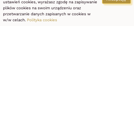
ustawień cookies, wyrażasz zgodę na zapisywanie
plików cookies na swoim urządzeniu oraz
ODKRYJ PIĘKNO W NAJLEPSZYM WYDANIU!
przetwarzanie danych zapisanych w cookies w
w/w celach.
Polityka cookies
Podaruj sobie odrobinę luksusu i poczuj się
wyjątkowo! Nasza klinika to miejsce, gdzie
profesjonalna pielęgnacja spotyka się z relaksem.
Oferujemy nowoczesne zabiegi na całe ciało,
regenerujące masaże oraz perfekcyjny manicure i
pedicure.
Umów się na wizytę – zadbamy o Ciebie z
najwyższą starannością!
ZAREZERWUJ ON-LINE DOGODNY TERMIN
zarezerwuj wizytę