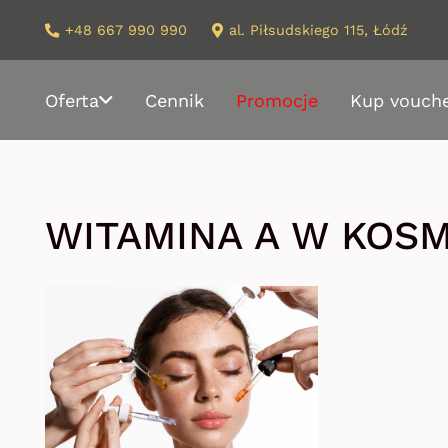
+48 667 990 990
al. Piłsudskiego 115, Łódź
Oferta
Cennik
Promocje
Kup vouch
WITAMINA A W KOS