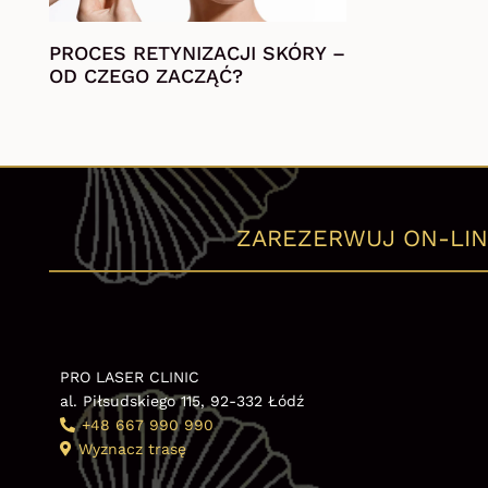
PROCES RETYNIZACJI SKÓRY –
OD CZEGO ZACZĄĆ?
ZAREZERWUJ ON-LIN
PRO LASER CLINIC
al. Piłsudskiego 115, 92-332 Łódź
+48 667 990 990
Wyznacz trasę