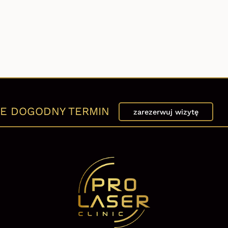
E DOGODNY TERMIN
zarezerwuj wizytę