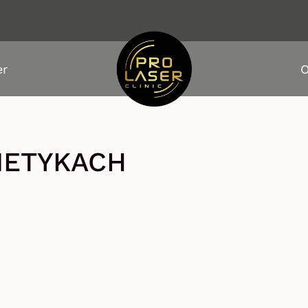
er
O
METYKACH