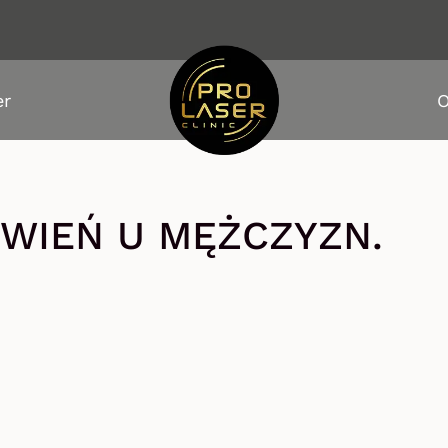
er
O
WIEŃ U MĘŻCZYZN.