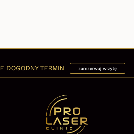
E DOGODNY TERMIN
zarezerwuj wizytę