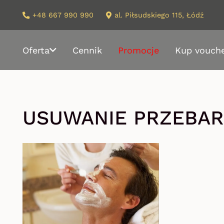
+48 667 990 990
al. Piłsudskiego 115, Łódź
Oferta
Cennik
Promocje
Kup vouch
USUWANIE PRZEBAR