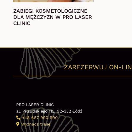
ZABIEGI KOSMETOLOGICZNE
DLA MĘŻCZYZN W PRO LASER
CLINIC
ZAREZERWUJ ON-LIN
PRO LASER CLINIC
al. Piłsudskiego 115, 92-332 Łódź
+48 667 990 990
Wyznacz trasę