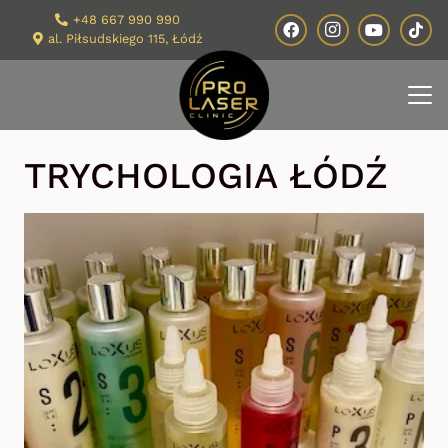
+48 667 990 990
al. Piłsudskiego 115, Łódź
TRYCHOLOGIA ŁÓDŹ