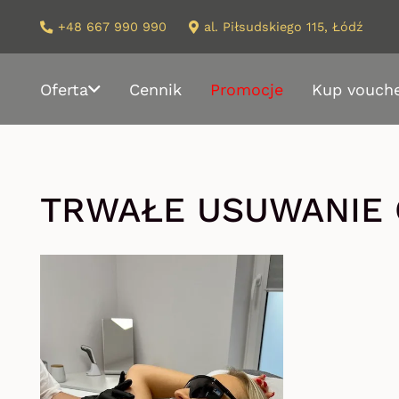
+48 667 990 990
al. Piłsudskiego 115, Łódź
Oferta
Cennik
Promocje
Kup vouch
TRWAŁE USUWANIE 