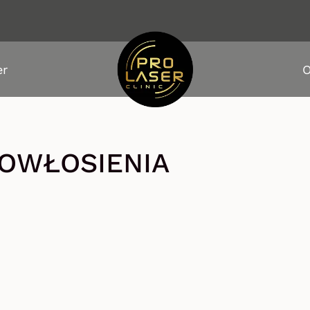
er
O
OWŁOSIENIA