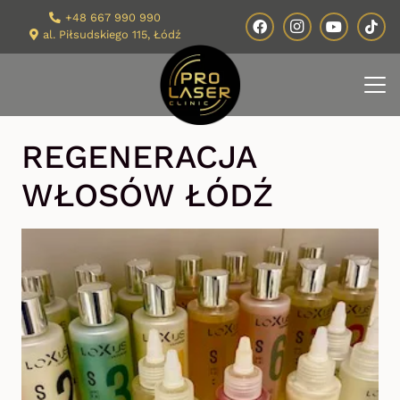
+48 667 990 990
al. Piłsudskiego 115, Łódź
REGENERACJA
WŁOSÓW ŁÓDŹ