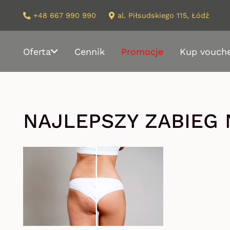
+48 667 990 990
al. Piłsudskiego 115, Łódź
Oferta
Cennik
Promocje
Kup vouch
NAJLEPSZY ZABIEG 