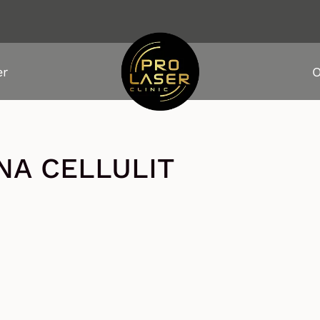
er
O
NA CELLULIT