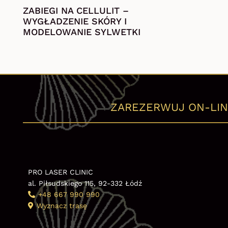
ZABIEGI NA CELLULIT –
WYGŁADZENIE SKÓRY I
MODELOWANIE SYLWETKI
ZAREZERWUJ ON-LIN
PRO LASER CLINIC
al. Piłsudskiego 115, 92-332 Łódź
+48 667 990 990
Wyznacz trasę