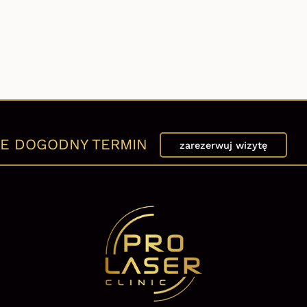
E DOGODNY TERMIN
zarezerwuj wizytę