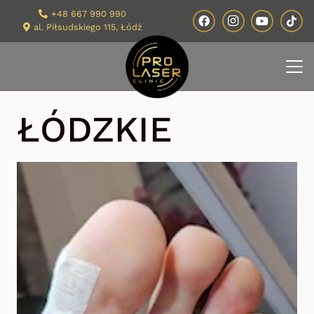
+48 667 990 990
al. Piłsudskiego 115, Łódź
ŁÓDZKIE