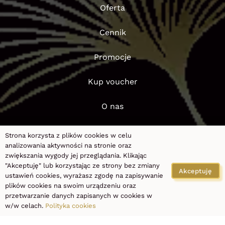
Oferta
Cennik
Promocje
Kup voucher
O nas
Blog
Strona korzysta z plików cookies w celu
analizowania aktywności na stronie oraz
FAQ
zwiększania wygody jej przeglądania. Klikając
"Akceptuję" lub korzystając ze strony bez zmiany
Akceptuję
ustawień cookies, wyrażasz zgodę na zapisywanie
Kontakt
plików cookies na swoim urządzeniu oraz
przetwarzanie danych zapisanych w cookies w
Polityka prywatności
|
Polityka cookies
w/w celach.
Polityka cookies
©
2026
PRO LASER CLINIC
by
Jelena