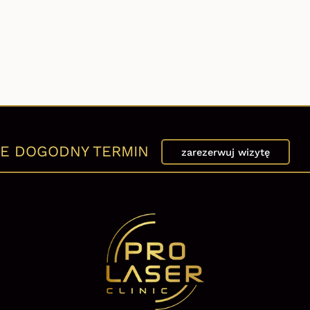
E DOGODNY TERMIN
zarezerwuj wizytę