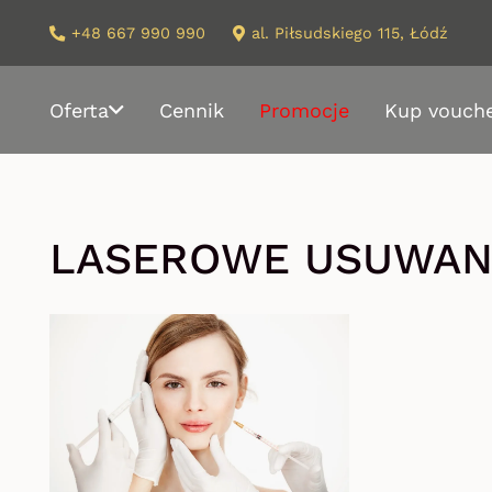
+48 667 990 990
al. Piłsudskiego 115, Łódź
Oferta
Cennik
Promocje
Kup vouch
LASEROWE USUWAN