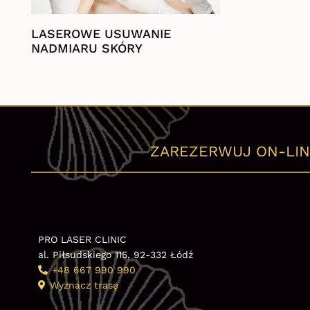
LASEROWE USUWANIE
NADMIARU SKÓRY
ZAREZERWUJ ON-LIN
PRO LASER CLINIC
al. Piłsudskiego 115, 92-332 Łódź
+48 667 990 990
Wyznacz trasę