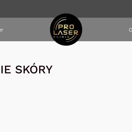
er
O
IE SKÓRY