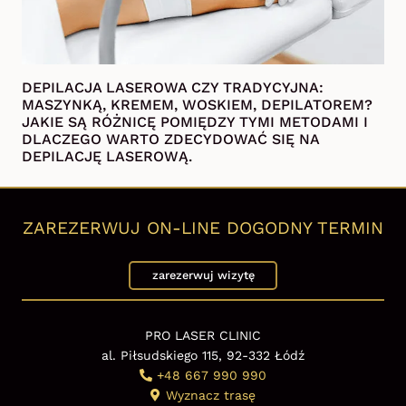
DEPILACJA LASEROWA CZY TRADYCYJNA:
MASZYNKĄ, KREMEM, WOSKIEM, DEPILATOREM?
JAKIE SĄ RÓŻNICĘ POMIĘDZY TYMI METODAMI I
DLACZEGO WARTO ZDECYDOWAĆ SIĘ NA
DEPILACJĘ LASEROWĄ.
ZAREZERWUJ ON-LINE DOGODNY TERMIN
zarezerwuj wizytę
PRO LASER CLINIC
al. Piłsudskiego 115, 92-332 Łódź
+48 667 990 990
Wyznacz trasę