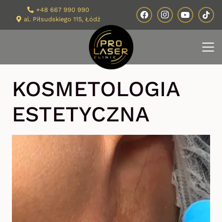
+48 667 990 990
al. Piłsudskiego 115, Łódź
KOSMETOLOGIA
ESTETYCZNA