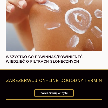
WSZYSTKO CO POWINNAŚ/POWINIENEŚ
WIEDZIEĆ O FILTRACH SŁONECZNYCH
ZAREZERWUJ ON-LINE DOGODNY TERMIN
zarezerwuj wizytę