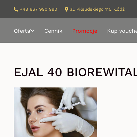
+48 667 990 990
al. Piłsudskiego 115, Łódź
Oferta
Cennik
Promocje
Kup vouch
EJAL 40 BIOREWITA