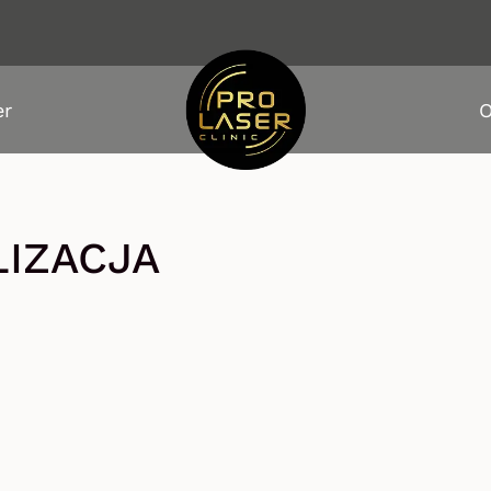
er
O
LIZACJA