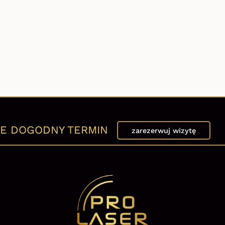
E DOGODNY TERMIN
zarezerwuj wizytę