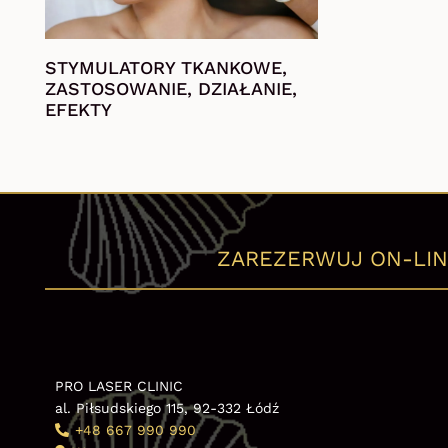
STYMULATORY TKANKOWE,
ZASTOSOWANIE, DZIAŁANIE,
EFEKTY
ZAREZERWUJ ON-LIN
PRO LASER CLINIC
al. Piłsudskiego 115, 92-332 Łódź
+48 667 990 990