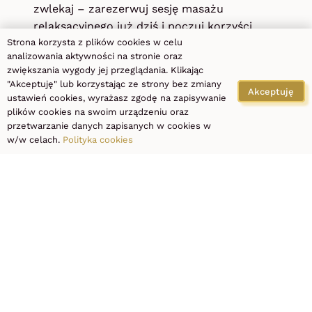
zwlekaj – zarezerwuj sesję masażu
relaksacyjnego już dziś i poczuj korzyści,
Strona korzysta z plików cookies w celu
jakie przynosi regularny relaks.
analizowania aktywności na stronie oraz
zwiększania wygody jej przeglądania. Klikając
W ofercie gabinetu znajdują się również inne
"Akceptuję" lub korzystając ze strony bez zmiany
masaże i zabiegi na ciało, w tym
Masaż
Akceptuję
ustawień cookies, wyrażasz zgodę na zapisywanie
Kobido
Łódź
, zabiegi odnowy biologicznej i
plików cookies na swoim urządzeniu oraz
terapie relaksacyjne dostosowane do
przetwarzanie danych zapisanych w cookies w
w/w celach.
Polityka cookies
indywidualnych potrzeb klienta.
PRO LASER
CLINIC –
depilacja