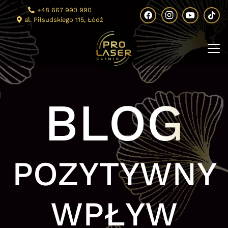
+48 667 990 990
al. Piłsudskiego 115, Łódź
BLOG
POZYTYWNY
WPŁYW