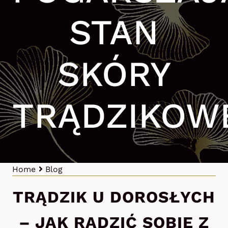
STAN
SKÓRY
TRĄDZIKOW
Home
Blog
TRĄDZIK U DOROSŁYCH
– JAK RADZIĆ SOBIE Z