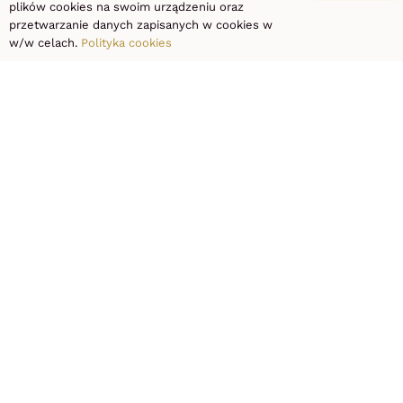
plików cookies na swoim urządzeniu oraz
pozwala osiągnąć długotrwałe efekty.
przetwarzanie danych zapisanych w cookies w
w/w celach.
Polityka cookies
PRO LASER
CLINIC –
depilacja
laserowa,
podologia
Łódź