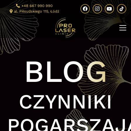
+48 667 990 990
al. Piłsudskiego 115, Łódź
BLOG
CZYNNIKI
POGARSZAJ