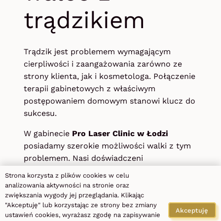
trądzikiem
Trądzik jest problemem wymagającym
cierpliwości i zaangażowania zarówno ze
strony klienta, jak i kosmetologa. Połączenie
terapii gabinetowych z właściwym
postępowaniem domowym stanowi klucz do
sukcesu.
W gabinecie
Pro Laser Clinic w Łodzi
posiadamy szerokie możliwości walki z tym
problemem. Nasi doświadczeni
kosmetolodzy dobiorą odpowiednie zabiegi
Strona korzysta z plików cookies w celu
oraz przekażą szczegółowe wskazówki
analizowania aktywności na stronie oraz
dotyczące pielęgnacji domowej. Dzięki temu
zwiększania wygody jej przeglądania. Klikając
"Akceptuję" lub korzystając ze strony bez zmiany
walka z czynnikami pogarszającymi stan
Akceptuję
ustawień cookies, wyrażasz zgodę na zapisywanie
skóry trądzikowej staje się skuteczniejsza i