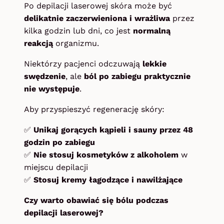
Po depilacji laserowej skóra może być
delikatnie zaczerwieniona i wrażliwa
przez
kilka godzin lub dni, co jest
normalną
reakcją
organizmu.
Niektórzy pacjenci odczuwają
lekkie
swędzenie
, ale
ból po zabiegu praktycznie
nie występuje
.
Aby przyspieszyć regenerację skóry:
✅
Unikaj gorących kąpieli i sauny przez 48
godzin po zabiegu
✅
Nie stosuj kosmetyków z alkoholem
w
miejscu depilacji
✅
Stosuj kremy łagodzące i nawilżające
Czy warto obawiać się bólu podczas
depilacji laserowej?