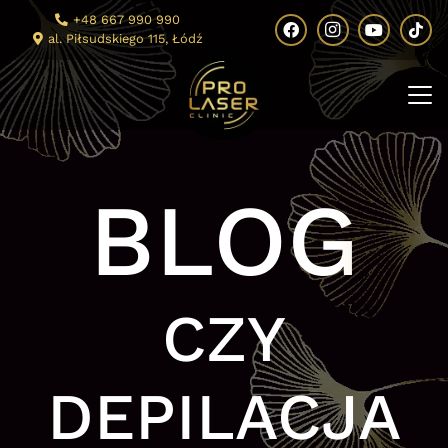
+48 667 990 990
al. Piłsudskiego 115, Łódź
BLOG
CZY
DEPILACJA